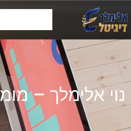
דלג
תוכן
ראשי
חבילות קידום אורגני EO
מחקר מילות מפתח
ק
תוסף נג