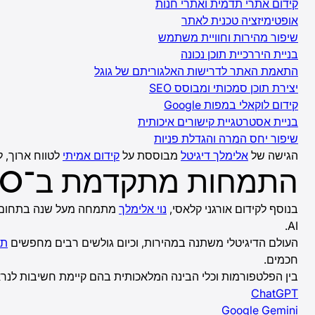
קידום אתרי תדמית ואתרי חנות
אופטימיזציה טכנית לאתר
שיפור מהירות וחוויית משתמש
בניית היררכיית תוכן נכונה
התאמת האתר לדרישות האלגוריתם של גוגל
יצירת תוכן סמכותי ומבוסס SEO
קידום לוקאלי במפות Google
בניית אסטרטגיית קישורים איכותית
שיפור יחס המרה והגדלת פניות
הגישה של
אלימלך דיגיטל
מבוססת על
קידום אמיתי
לטווח ארוך, ל
התמחות מתקדמת ב־AIO ו־GEO
בנוסף לקידום אורגני קלאסי,
נוי אלימלך
מתמחה מעל שנה בתחום
AI.
העולם הדיגיטלי משתנה במהירות, וכיום גולשים רבים מחפשים
תש
חכמים.
בין הפלטפורמות וכלי הבינה המלאכותית בהם קיימת חשיבות לנראו
ChatGPT
Google Gemini