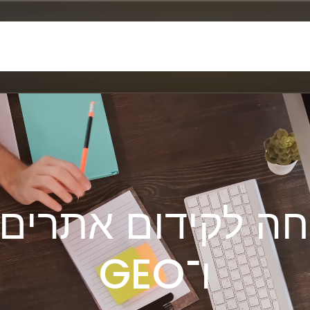
G
רענון תוכן לאתרים
קידום אורגני SEO
בניית קישורים
שידרוג 
ידום אתרים באמצעות כתבות
בניית אתרים לעסקים
בניית סמכות 
ישות בחינם
תוסף הסכם עוגיות בחינם
שאלות ותשובות
אודותינו
ו־GEO