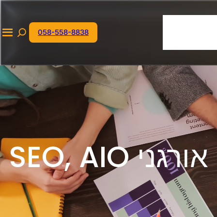
נוכחות בדיגיטל
S
דיגיטלית
058-558-8838
e
a
r
c
h
נוי אלימלך – מומחה לקידום אתרים אורגני SEO, AIO