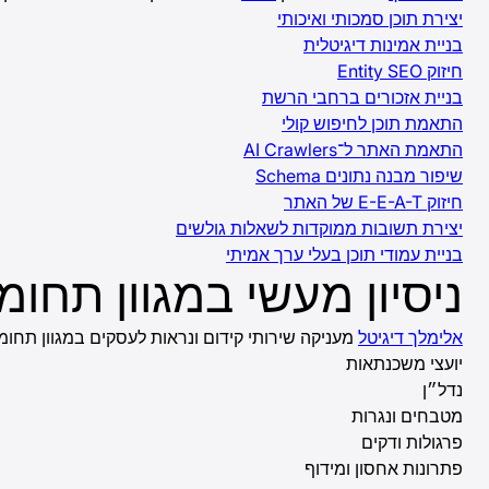
יצירת תוכן סמכותי ואיכותי
בניית אמינות דיגיטלית
חיזוק Entity SEO
בניית אזכורים ברחבי הרשת
התאמת תוכן לחיפוש קולי
התאמת האתר ל־AI Crawlers
שיפור מבנה נתונים Schema
חיזוק E-E-A-T של האתר
יצירת תשובות ממוקדות לשאלות גולשים
בניית עמודי תוכן בעלי ערך אמיתי
ניסיון מעשי במגוון תחומ
אלימלך דיגיטל
מעניקה שירותי קידום ונראות לעסקים במגוון תחומ
יועצי משכנתאות
נדל״ן
מטבחים ונגרות
פרגולות ודקים
פתרונות אחסון ומידוף