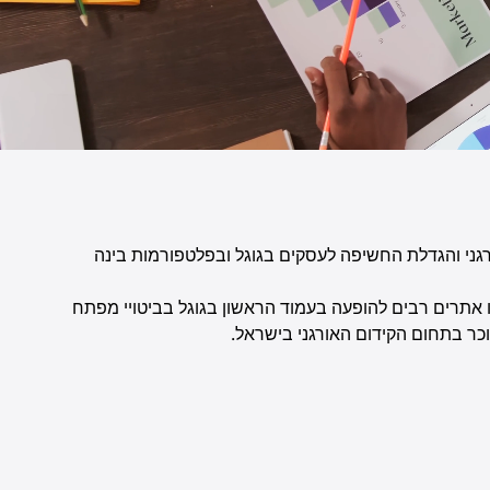
7 שנים בתחום הדיגיטל, השיווק האורגני והגדלת החשיפה לעסקים בגוגל ובפלטפורמות בינה
 חברות ובעלי מקצוע בתחומים תחרותיים, תוך יצירת אסטרטגיות SEO מתקדמות שהובילו אתרים רבים להופעה בעמוד הראשון בגוגל בביטויי מפתח
כר בתחום הקידום האורגני בישראל.