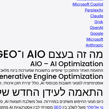
Microsoft Copilot
Perplexity
Claude
Grok
OpenAI
Google
Microsoft
Anthropic
מה זה בעצם AIO ו־GEO?
AIO – AI Optimization
התאמת האתר והתוכן כך שיופיעו בתשובות שמערכות בינה מלאכותית מציגות למשתמשים. המטרה היא 
enerative Engine Optimization
אופטימיזציה למנועי תשובות מבוססי AI, כולל יצירת תוכן איכותי, סמכות דיגיטלית, אזכורים חיצוניים, מבנה תוכן ברור ושיפור הסיכוי להופיע בתשובות אוטומטיות שמערכות AI מחוללות למשתמשים.
התאמה לעידן החדש של
כיום מנועי החיפוש משתנים במהירות. גוגל משלבת תוצאות AI, סיכומים חכמים ותשובות מיידיות, והמשמעות היא שעסקים חייבים להתאים את עצמם לדור החדש של החיפוש הדיגיטלי.
נוי אלימלך
פועל לשלב בין
SEO
מסורתי לבין אסטרטגיות AI מתקדמות: